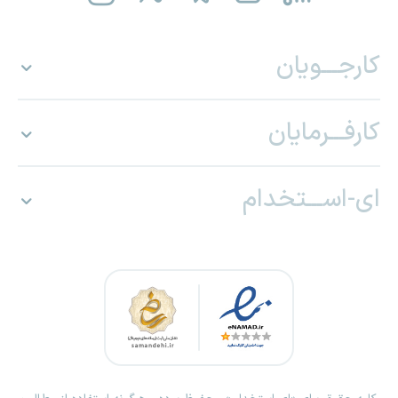
کارجـــویان
کارفـــرمایان
ای-اســـتخدام