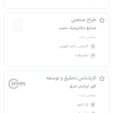
طراح صنعتی
صنایع مکاترونیک مجید
منقضی شده
گلستان
گنبد کاووس
تمام وقت
کارشناس تحقیق و توسعه
کلور ایرانیان شرق
منقضی شده
کل کشور