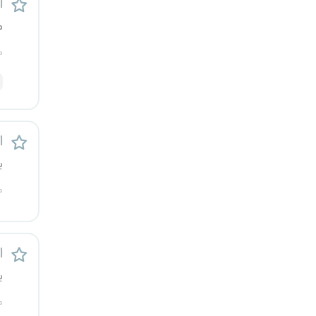
اس
قزوین
م
قم
م
لرستان
مازندران
ا
مرکزی
ی
م
مشهد
هرمزگان
ا
همدان
ی
چهارمحال و بختیاری
م