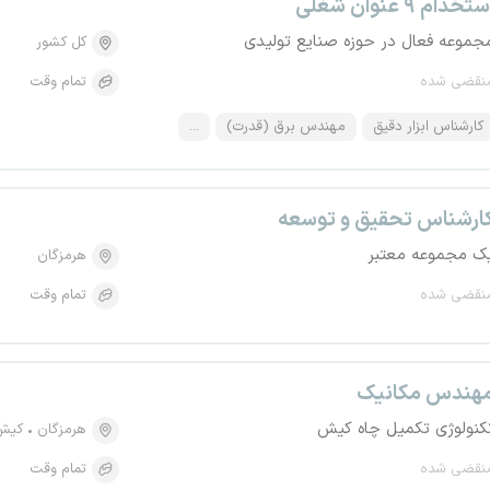
تخدام ۹ عنوان شغلی
جموعه فعال در حوزه صنایع تولیدی
کل کشور
نقضی شده
تمام وقت
کارشناس ابزار دقیق
مهندس برق (قدرت)
...
ارشناس تحقیق و توسعه
ک مجموعه معتبر
هرمزگان
نقضی شده
تمام وقت
هندس مکانیک
کنولوژی تکمیل چاه کیش
هرمزگان
کیش
نقضی شده
تمام وقت