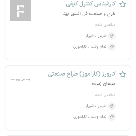
کارشناس کنترل کیفی
طرح و صنعت فن اکسیر بیتا
منقضی شده
فارس
شیراز
تمام وقت
کارآموزی
کارورز (کارآموز) طراح صنعتی
مبلمان رُست
منقضی شده
فارس
شیراز
تمام وقت
کارآموزی