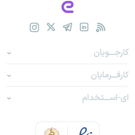
کارجـــویان
کارفـــرمایان
ای-اســـتخدام