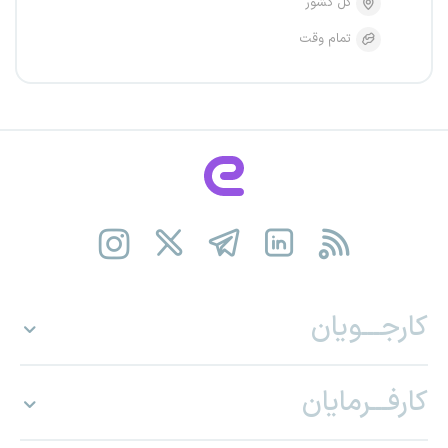
کل کشور
تمام وقت
کارجـــویان
کارفـــرمایان