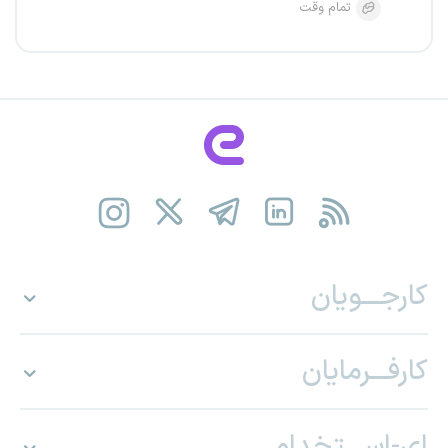
تمام وقت
کارجـــویان
کارفـــرمایان
ای-اســـتخدام