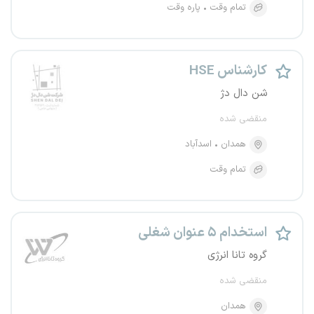
تمام وقت
پاره وقت
کارشناس HSE
شن دال دژ
منقضی شده
همدان
اسدآباد
تمام وقت
استخدام ۵ عنوان شغلی
گروه تانا انرژی
منقضی شده
همدان