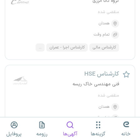
گروه تانا انرژی
منقضی شده
همدان
تمام وقت
کارشناس مالی
کارشناس اجرا - عمران
...
کارشناس HSE
فنی مهندسی خاک ریسه
منقضی شده
همدان
تمام وقت
خانه
گزینه‌ها
آگهی‌ها
رزومه
پروفایل