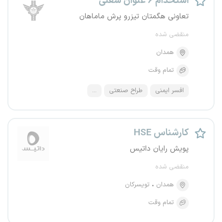
استخدام ۶ عنوان شغلی
تعاونی هگمتان تیزرو پرش ماماهان
منقضی شده
همدان
تمام وقت
افسر ایمنی
طراح صنعتی
...
کارشناس HSE
پویش رایان داتیس
منقضی شده
همدان
تویسرکان
تمام وقت