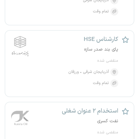
آذربایجان شرقی
تمام وقت
کارشناس HSE
پای بند صدر سازه
منقضی شده
آذربایجان شرقی
ورزقان
تمام وقت
استخدام ۲ عنوان شغلی
نفت کسری
منقضی شده