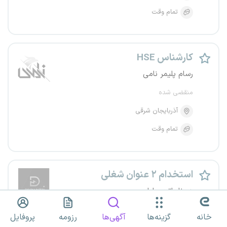
تمام وقت
کارشناس HSE
رسام پلیمر نامی
منقضی شده
آذربایجان شرقی
تمام وقت
استخدام ۲ عنوان شغلی
دورنا باتری پایا
منقضی شده
خانه
گزینه‌ها
آگهی‌ها
رزومه
پروفایل