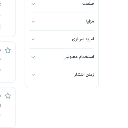
صنعت
گ
بجنورد
م
بندرعباس
مزایا
بوشهر
امریه سربازی
بیرجند
م
استخدام معلولین
م
تبریز
م
زمان انتشار
خراسان جنوبی
خراسان شمالی
م
ی
خرم آباد
م
خوزستان