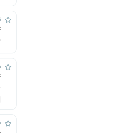
یزد
ن
خارج از کشور
گ
م
ن
گ
م
ط
م