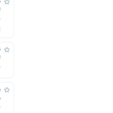
ن
کرج
گ
کردستان
م
کرمان
کرمانشاه
ن
کهگیلویه و بویراحمد
گ
م
گرگان
گلستان
پ
گیلان
ر
م
یاسوج