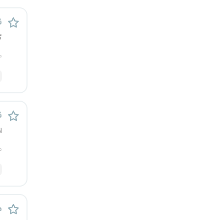
رشت
ن
زاهدان
گ
م
زنجان
ساری
سمنان
ن
ا
سنندج
م
سیستان و بلوچستان
شهرکرد
شیراز
م