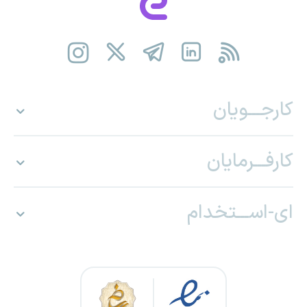
کارجـــویان
کارفـــرمایان
ای-اســـتخدام