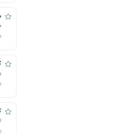
م
م
ا
ک
پ
ا
ک
ک
ا