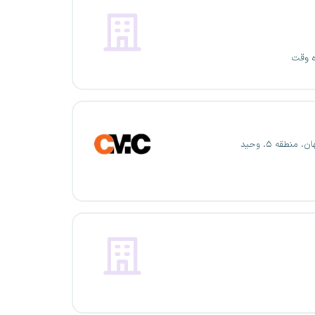
ه وقت
 منطقه ۵، وحید