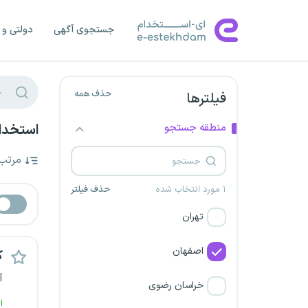
جستجوی آگهی
دولتی و 
حذف همه
فیلترها
منطقه جستجو
استخدام
مرتب
۱ مورد انتخاب شده
حذف فیلتر
تهران
اصفهان
ک
آ
خراسان رضوی
ا