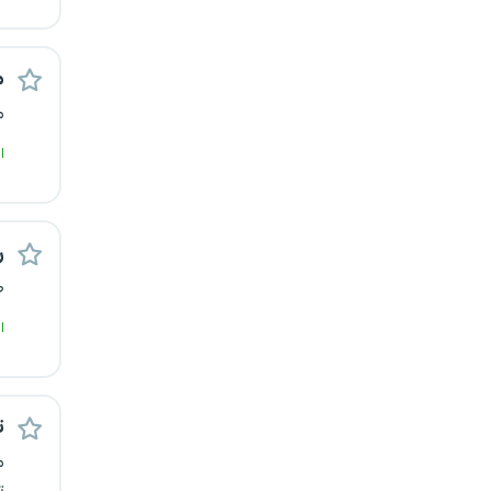
کرج
م
کردستان
م
کرمان
ا
کرمانشاه
کهگیلویه و بویراحمد
ر
ص
گرگان
ا
گلستان
گیلان
ت
م
یاسوج