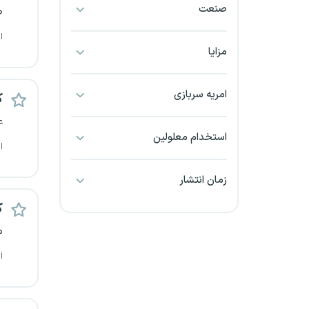
صنعت
ص
بجنورد
ا
بندرعباس
مزایا
بوشهر
امریه سربازی
ک
بیرجند
ع
استخدام معلولین
ا
تبریز
زمان انتشار
خراسان جنوبی
ک
خراسان شمالی
م
خرم آباد
ا
خوزستان