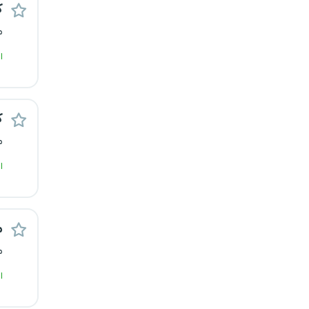
ک
رشت
م
زاهدان
ا
زنجان
ک
ساری
م
سمنان
ا
سنندج
سیستان و بلوچستان
م
م
شهرکرد
ا
شیراز