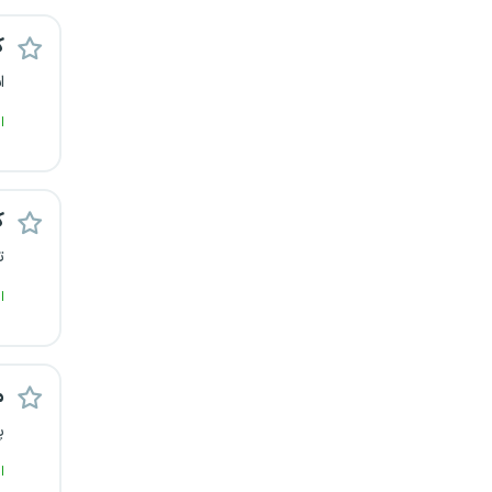
قزوین
ک
قم
ا
ا
لرستان
مازندران
ک
مرکزی
ت
ا
مشهد
هرمزگان
م
همدان
پ
چهارمحال و بختیاری
ا