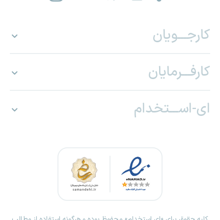
کارجـــویان
کارفـــرمایان
ای-اســـتخدام
کلیه حقوق برای «ای استخدام» محفوظ بوده و هرگونه استفاده از مطالب