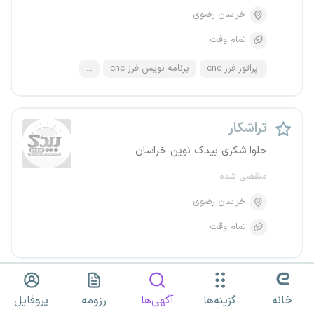
خراسان رضوی
تمام وقت
اپراتور فرز cnc
برنامه نویس فرز cnc
...
تراشکار
حلوا شکری بیدک نوین خراسان
منقضی شده
خراسان رضوی
تمام وقت
استخدام ۵ عنوان شغلی
خانه
گزینه‌ها
آگهی‌ها
رزومه
پروفایل
صنایع بهین خودرو مشهد