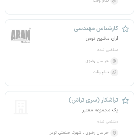
تمام وقت
کارشناس مهندسی
آران ماشین توس
منقضی شده
خراسان رضوی
تمام وقت
تراشکار (سری تراش)
یک مجموعه معتبر
منقضی شده
خراسان رضوی
شهرک صنعتی توس