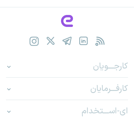
کارجـــویان
کارفـــرمایان
ای-اســـتخدام