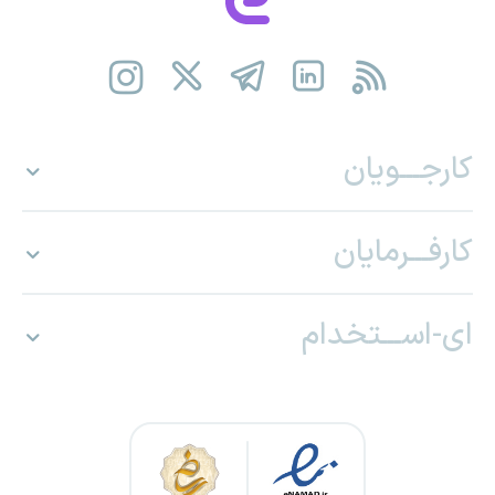
کارجـــویان
کارفـــرمایان
ای-اســـتخدام