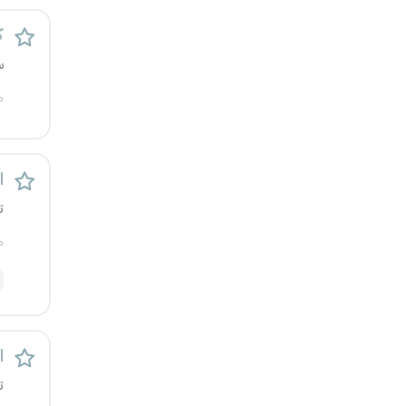
یزد
ک
س
خارج از کشور
م
اس
ت
م
اس
ت