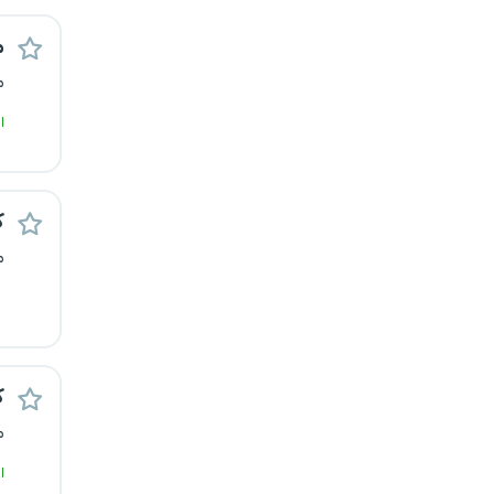
قزوین
م
قم
م
ا
لرستان
مازندران
ک
مرکزی
م
مشهد
هرمزگان
ک
همدان
م
چهارمحال و بختیاری
ا