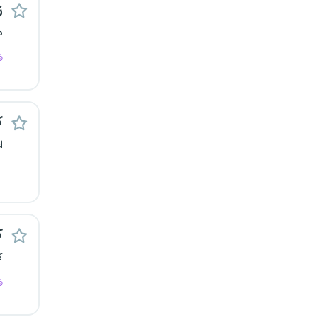
ز
رشت
م
زاهدان
ف
زنجان
ک
ساری
ا
سمنان
سنندج
سیستان و بلوچستان
ک
ک
شهرکرد
ف
شیراز