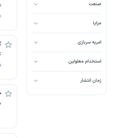
صنعت
ت
بجنورد
ا
بندرعباس
مزایا
بوشهر
امریه سربازی
ک
بیرجند
ک
استخدام معلولین
ف
تبریز
زمان انتشار
خراسان جنوبی
ح
خراسان شمالی
م
خرم آباد
خوزستان