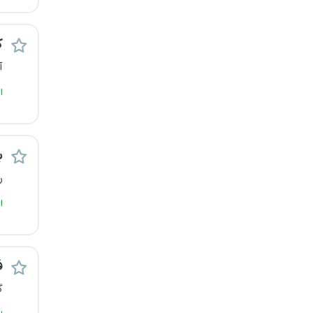
ک
آ
ا
ب
ر
ا
ف
گ