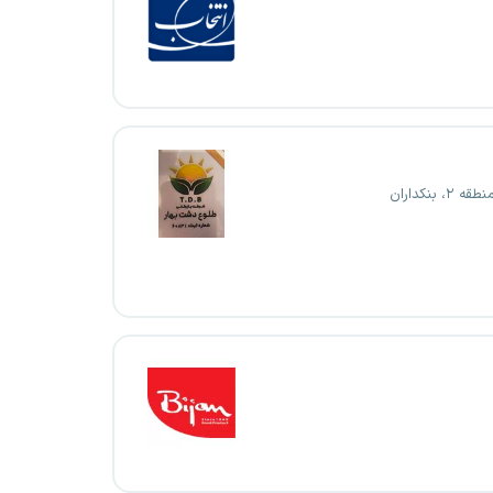
۲، بنکداران