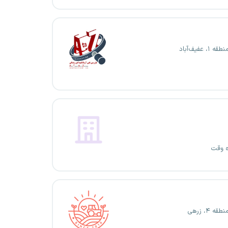
۱، عفیف‌آباد
ه وقت
ه ۴، زرهی