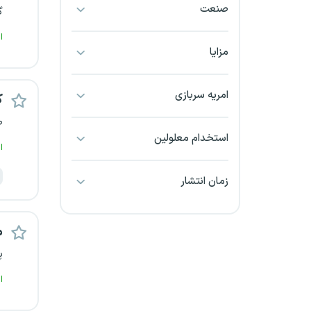
صنعت
گ
بجنورد
ا
بندرعباس
مزایا
بوشهر
امریه سربازی
ک
بیرجند
ط
استخدام معلولین
ا
تبریز
زمان انتشار
خراسان جنوبی
خراسان شمالی
م
پ
خرم آباد
ا
خوزستان