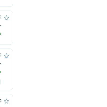
قزوین
ک
قم
م
لرستان
ا
مازندران
مرکزی
ک
م
مشهد
ا
هرمزگان
همدان
ک
چهارمحال و بختیاری