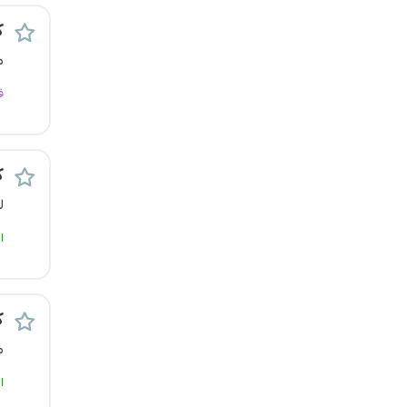
یزد
ک
م
خارج از کشور
ف
ک
ل
ا
ک
م
ا