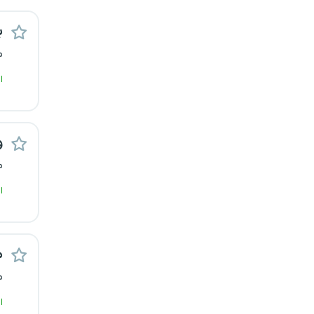
رشت
ب
زاهدان
م
ا
زنجان
ساری
و
سمنان
م
سنندج
ا
سیستان و بلوچستان
م
شهرکرد
م
شیراز
ا