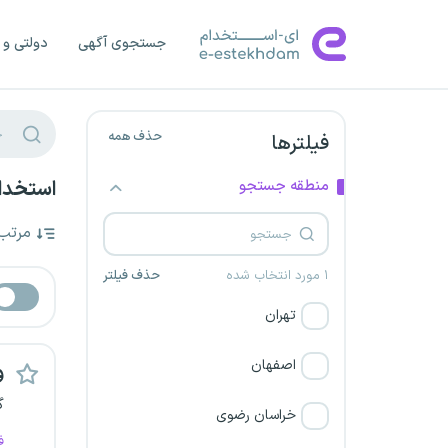
جستجوی آگهی
دولتی و 
حذف همه
فیلترها
منطقه جستجو
استخدام
مرتب
۱ مورد انتخاب شده
حذف فیلتر
تهران
اصفهان
و
گ
خراسان رضوی
ف