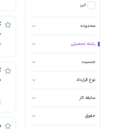
البرز
فارس
ک
محدوده
م
آذربایجان شرقی
رشته تحصیلی
ا
آذربایجان غربی
جنسیت
اراک
ک
اردبیل
نوع قرارداد
د
ارومیه
سابقه کار
اهواز
حقوق
ایلام
م