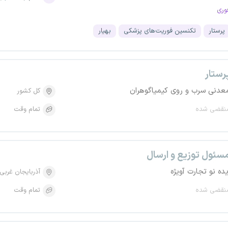
وری
پرستار
تکنسین فوریت‌های پزشکی
بهیار
رستار
عدنی سرب و روی کیمیاگوهران
کل کشور
نقضی شده
تمام وقت
سئول توزیع و ارسال
یده نو تجارت آویژه
آذربایجان غربی
نقضی شده
تمام وقت