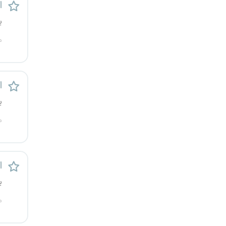
ا
کرج
ی
کردستان
م
کرمان
ا
کرمانشاه
ی
کهگیلویه و بویراحمد
م
گرگان
گلستان
ا
ی
گیلان
م
یاسوج