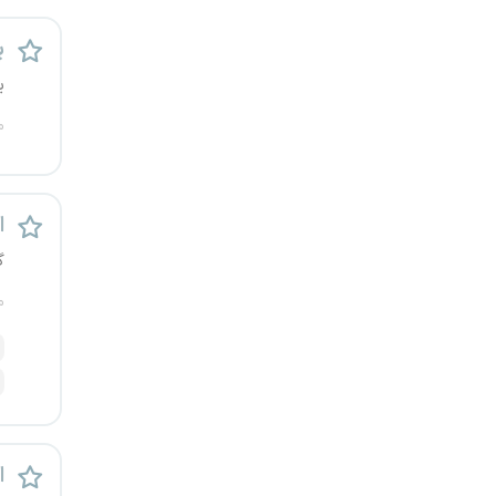
رشت
پ
زاهدان
ی
م
زنجان
ساری
اس
سمنان
گ
سنندج
م
سیستان و بلوچستان
شهرکرد
شیراز
ا