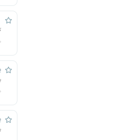
رشت
پ
زاهدان
ک
زنجان
م
ساری
پ
سمنان
ی
سنندج
م
سیستان و بلوچستان
شهرکرد
پ
ی
شیراز