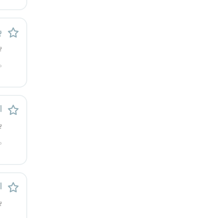
کرج
پ
کردستان
ی
کرمان
م
کرمانشاه
ا
کهگیلویه و بویراحمد
ی
گرگان
م
گلستان
گیلان
ا
ی
یاسوج