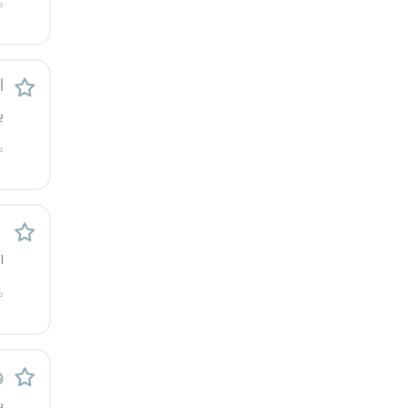
م
یزد
خارج از کشور
ا
ی
م
ک
ا
م
و
پ