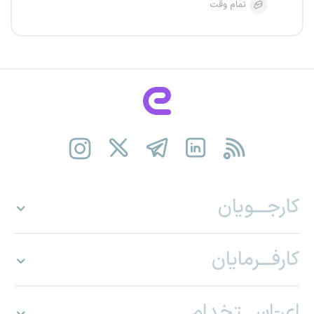
تمام وقت
کارجـــویان
کارفـــرمایان
ای-اســـتخدام