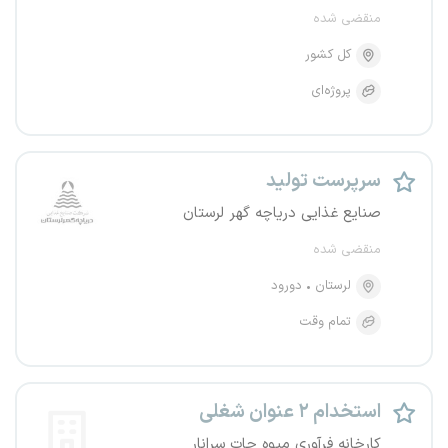
منقضی شده
کل کشور
پروژه‌ای
سرپرست تولید
صنایع غذایی دریاچه گهر لرستان
منقضی شده
لرستان
دورود
تمام وقت
استخدام ۲ عنوان شغلی
کارخانه فرآوری میوه جات سرانار