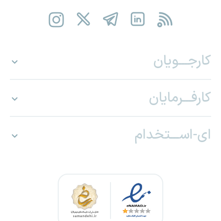
کارجـــویان
کارفـــرمایان
ای-اســـتخدام