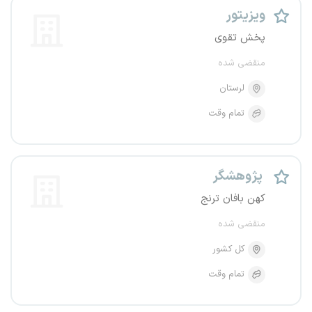
ویزیتور
پخش تقوی
منقضی شده
لرستان
تمام وقت
پژوهشگر
کهن بافان ترنج
منقضی شده
کل کشور
تمام وقت