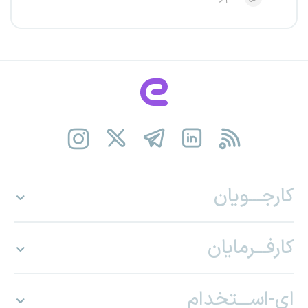
کارجـــویان
کارفـــرمایان
ای-اســـتخدام