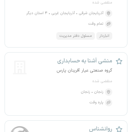
منقضی شده
آذربایجان شرقی
آذربایجان غربی
۴ استان دیگر
تمام وقت
انباردار
مسئول دفتر مدیریت
منشی آشنا به حسابداری
گروه صنعتی عیار آفرینان پارس
منقضی شده
زنجان
زنجان
پاره وقت
روانشناس