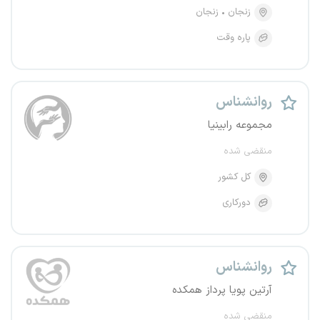
زنجان
زنجان
پاره وقت
روانشناس
مجموعه رابینیا
منقضی شده
کل کشور
دورکاری
روانشناس
آرتین پویا پرداز همکده
منقضی شده