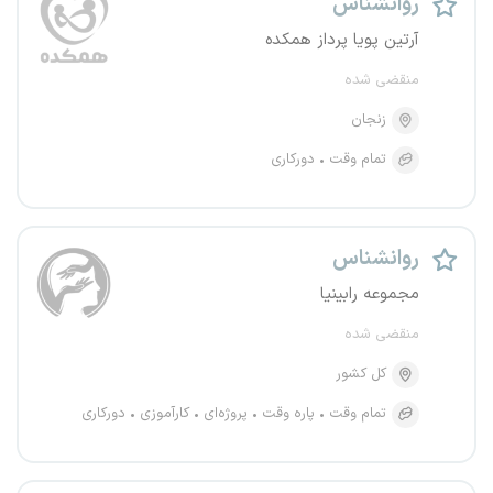
روانشناس
آرتین پویا پرداز همکده
منقضی شده
زنجان
تمام وقت
دورکاری
روانشناس
مجموعه رابینیا
منقضی شده
کل کشور
تمام وقت
پاره وقت
پروژه‌ای
کارآموزی
دورکاری