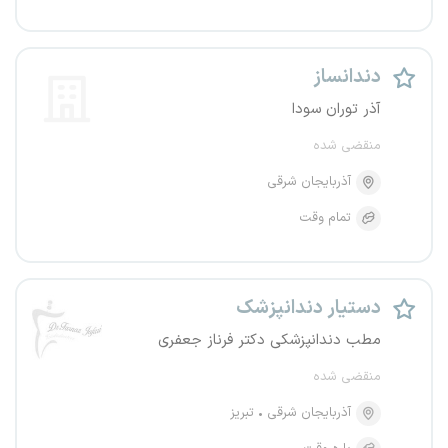
دندانساز
آذر توران سودا
منقضی شده
آذربایجان شرقی
تمام وقت
دستیار دندانپزشک
مطب دندانپزشکی دکتر فرناز جعفری
منقضی شده
آذربایجان شرقی
تبریز