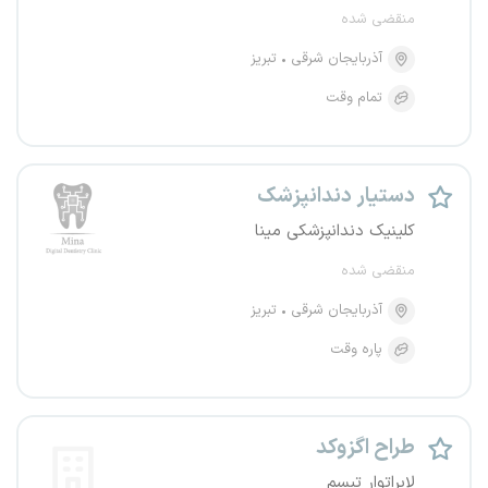
منقضی شده
آذربایجان شرقی
تبریز
تمام وقت
دستیار دندانپزشک
کلینیک دندانپزشکی مینا
منقضی شده
آذربایجان شرقی
تبریز
پاره وقت
طراح اگزوکد
لابراتوار تبسم