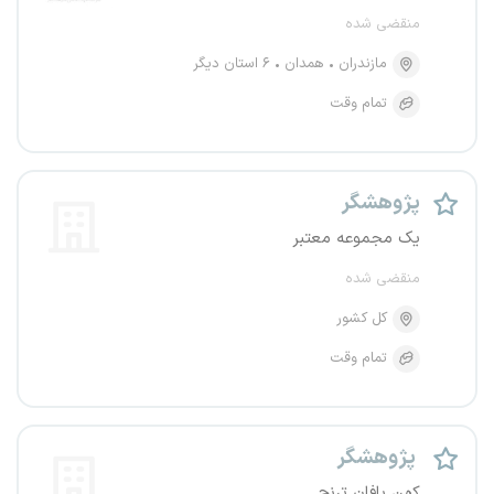
منقضی شده
مازندران
همدان
۶ استان دیگر
تمام وقت
پژوهشگر
یک مجموعه معتبر
منقضی شده
کل کشور
تمام وقت
پژوهشگر
کهن بافان ترنج