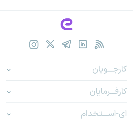
کارجـــویان
کارفـــرمایان
ای-اســـتخدام