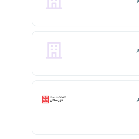
ز
ز
ز