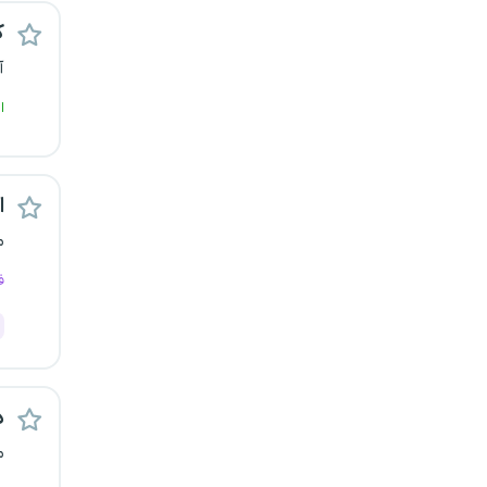
یزد
ک
آ
خارج از کشور
ا
اس
م
ف
د
م