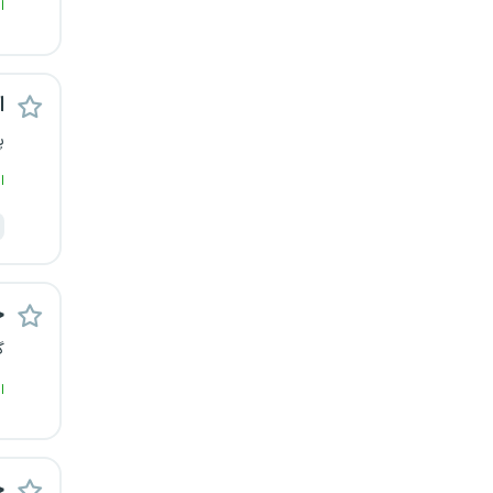
ا
ا
پ
ا
ح
گ
ا
ح