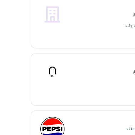
ز
ه وقت
ز
 ملک