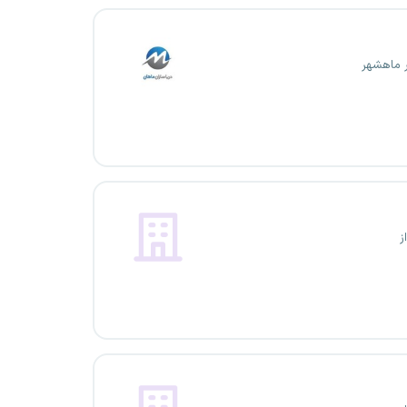
ر ماهشهر
ز