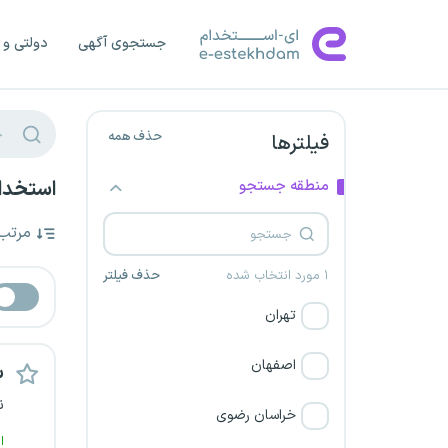
جستجوی آگهی
دولتی و 
حذف همه
فیلترها
منطقه جستجو
استخدا
مرتب
۱ مورد انتخاب شده
حذف فیلتر
تهران
اصفهان
س
ن
خراسان رضوی
ا