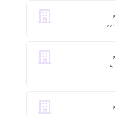
ز
آموزی
ز
ه وقت
ز