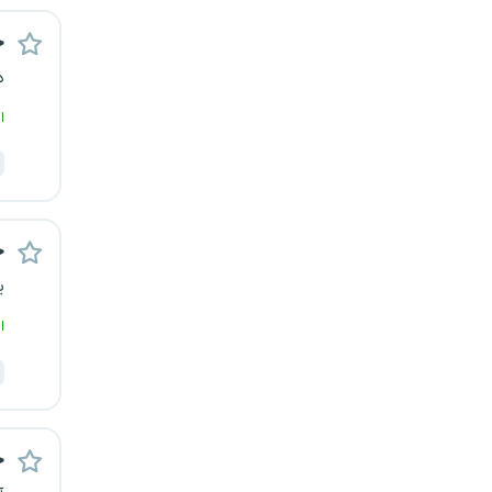
قزوین
ح
د
قم
ا
لرستان
مازندران
مرکزی
ح
ی
مشهد
ا
هرمزگان
همدان
ح
چهارمحال و بختیاری