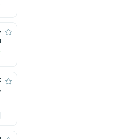
ا
رشت
زاهدان
ح
زنجان
آ
ساری
ا
سمنان
ک
سنندج
م
سیستان و بلوچستان
ا
شهرکرد
شیراز