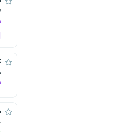
اس
قزوین
ن
ف
قم
لرستان
مازندران
ک
مرکزی
ر
ف
مشهد
هرمزگان
د
همدان
س
چهارمحال و بختیاری
ا