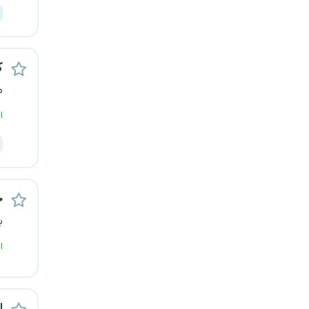
کرج
کردستان
ک
کرمان
م
ا
کرمانشاه
کهگیلویه و بویراحمد
گرگان
ح
ب
گلستان
ا
گیلان
یاسوج