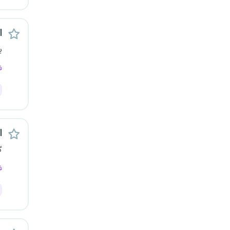
اس
ی
ف
اس
گ
ف