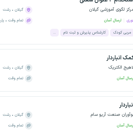
تخدام ۴ عنوان شغلی
رکز لگوی آموزشی گیلان
گیلان
رشت
وری
ارسال آسان
تمام وقت
پار
مربی کودک
کارشناس پذیرش و ثبت نام
...
مک انباردار
اهیج الکتریک
گیلان
رشت
رسال آسان
تمام وقت
نباردار
وآوران صنعت آریو سام
گیلان
رشت
رسال آسان
تمام وقت