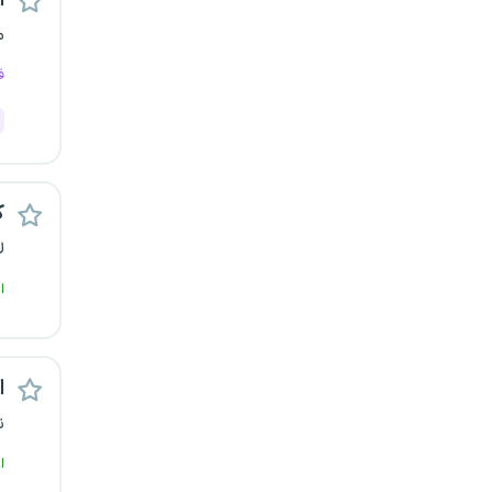
اس
یزد
م
ف
خارج از کشور
ک
ل
ا
ا
ن
ا