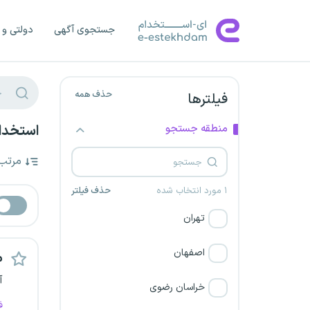
جستجوی آگهی
دولتی و 
حذف همه
فیلترها
منطقه جستجو
استخدام
مرتب
۱ مورد انتخاب شده
حذف فیلتر
تهران
اصفهان
م
آ
خراسان رضوی
ف