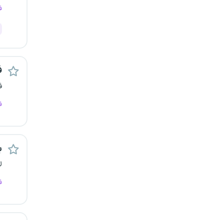
ف
کرج
کردستان
کرمان
ف
کرمانشاه
ف
ف
کهگیلویه و بویراحمد
گرگان
ب
گلستان
ل
ف
گیلان
یاسوج