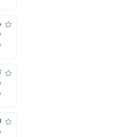
قزوین
قم
ب
ت
لرستان
ف
مازندران
مرکزی
ک
ی
مشهد
ف
هرمزگان
همدان
اس
چهارمحال و بختیاری
پ