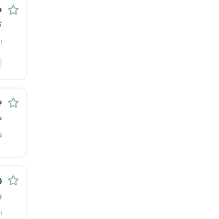
م
رشت
ک
زاهدان
ا
زنجان
ساری
ب
سمنان
م
سنندج
ف
سیستان و بلوچستان
و
شهرکرد
پ
شیراز
ا