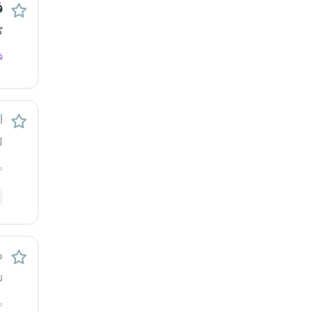
ف
یزد
گ
خارج از کشور
ف
اس
آ
م
ب
ت
م