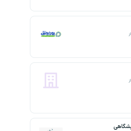
ز
ز
یشگاهی