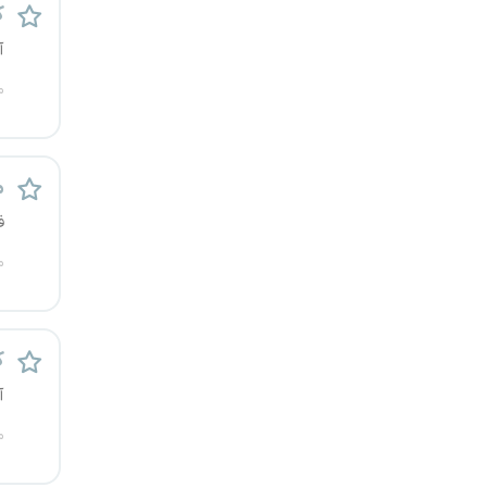
ک
رشت
آ
زاهدان
م
زنجان
م
ساری
ف
سمنان
م
سنندج
سیستان و بلوچستان
ک
آ
شهرکرد
م
شیراز