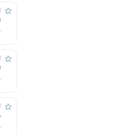
یزد
ک
آ
خارج از کشور
م
ک
آ
م
ک
م
م