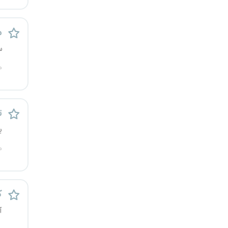
م
س
م
ت
ی
م
ک
آ