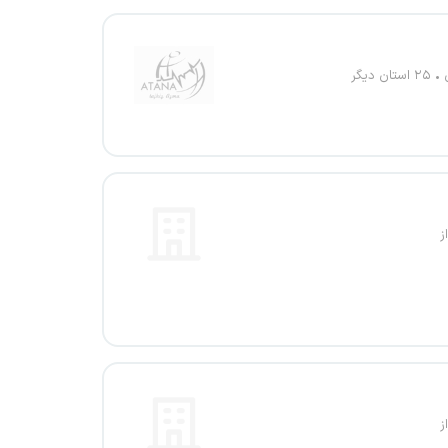
۲۵ استان دیگر
ز
ز