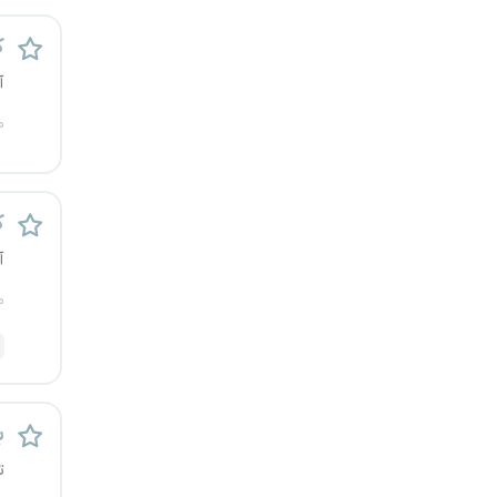
قزوین
ک
قم
آ
م
لرستان
مازندران
ک
مرکزی
آ
م
مشهد
هرمزگان
همدان
ب
چهارمحال و بختیاری
ت