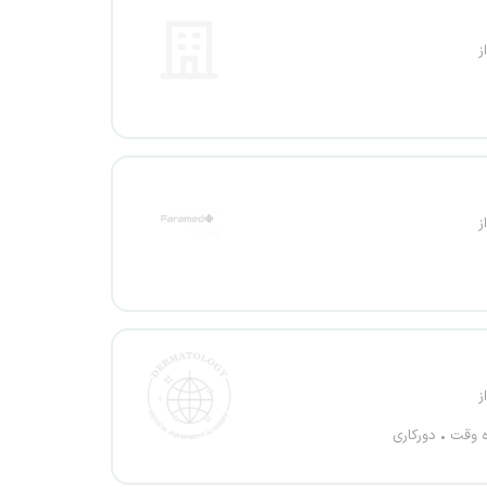
ز
ز
ز
ه وقت
دورکاری