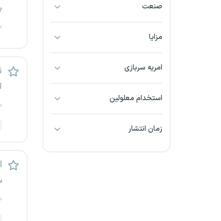
صنعت
ی
بجنورد
م
بندرعباس
مزایا
بوشهر
امریه سربازی
ن
بیرجند
آ
استخدام معلولین
م
تبریز
زمان انتشار
خراسان جنوبی
خراسان شمالی
اس
س
خرم آباد
م
خوزستان