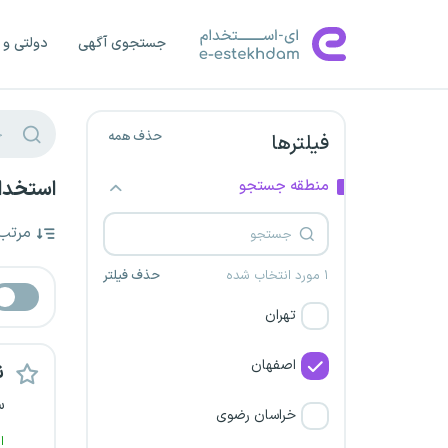
جستجوی آگهی
دولتی و 
حذف همه
فیلترها
منطقه جستجو
استخدام
مرتب
۱ مورد انتخاب شده
حذف فیلتر
تهران
اصفهان
ن
س
خراسان رضوی
ا