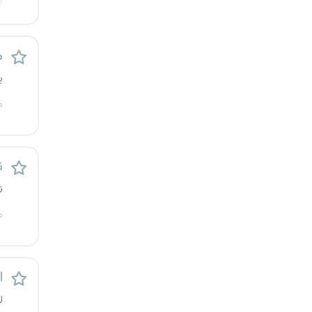
رشت
زاهدان
م
ی
زنجان
م
ساری
سمنان
ن
سنندج
ن
م
سیستان و بلوچستان
شهرکرد
اس
شیراز
ل