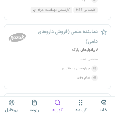
کارشناس HSE
کارشناس بهداشت حرفه ای
نماینده علمی (فروش داروهای
دامی)
لابراتوارهای رازک
منقضی شده
چهارمحال و بختیاری
تمام وقت
نماینده فروش (فارمارپ)
توسعه وشه خاورمیانه
خانه
گزینه‌ها
آگهی‌ها
رزومه
پروفایل