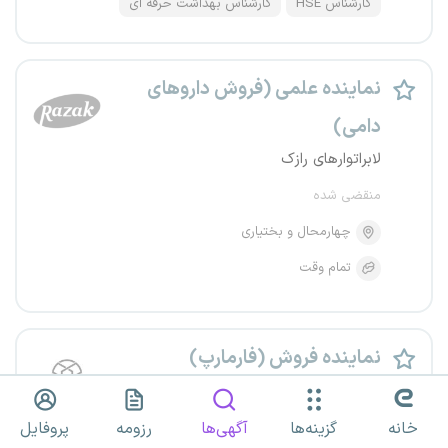
کارشناس HSE
کارشناس بهداشت حرفه ای
نماینده علمی (فروش داروهای
دامی)
لابراتوارهای رازک
منقضی شده
چهارمحال و بختیاری
تمام وقت
نماینده فروش (فارمارپ)
توسعه وشه خاورمیانه
خانه
منقضی شده
گزینه‌ها
آگهی‌ها
رزومه
پروفایل