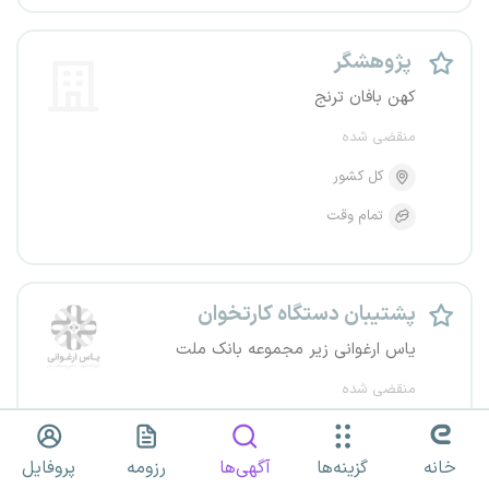
پژوهشگر
کهن بافان ترنج
منقضی شده
کل کشور
تمام وقت
پشتیبان دستگاه کارتخوان
یاس ارغوانی زیر مجموعه بانک ملت
منقضی شده
خوزستان
خانه
گزینه‌ها
آگهی‌ها
رزومه
پروفایل
تمام وقت