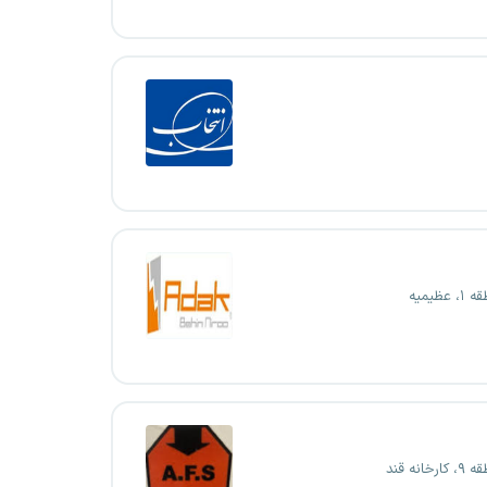
عظیمیه
انه قند