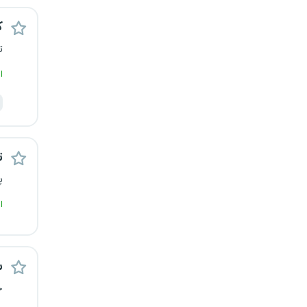
یزد
ک
ت
خارج از کشور
ا
ت
پ
ا
س
ج