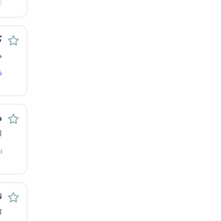
رشت
زاهدان
ک
ه
زنجان
ف
ساری
سمنان
م
سنندج
آ
ا
سیستان و بلوچستان
شهرکرد
ت
شیراز
آ