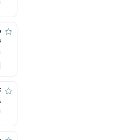
ا
س
ف
ا
ک
ر
ا