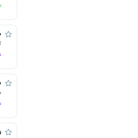
ا
قزوین
قم
م
لرستان
گ
مازندران
ف
مرکزی
م
مشهد
م
هرمزگان
ف
همدان
چهارمحال و بختیاری
و