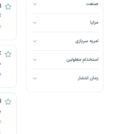
صنعت
ا
بجنورد
گ
بندرعباس
مزایا
ا
بوشهر
امریه سربازی
بیرجند
ک
استخدام معلولین
ه
تبریز
ف
زمان انتشار
خراسان جنوبی
خراسان شمالی
ا
خرم آباد
ی
ا
خوزستان