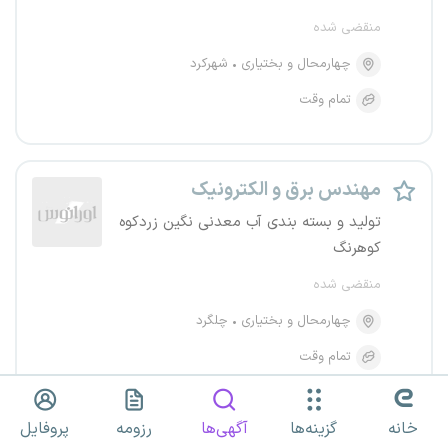
منقضی شده
چهارمحال و بختیاری
شهرکرد
تمام وقت
مهندس برق و الکترونیک
تولید و بسته بندی آب معدنی نگین زردکوه
کوهرنگ
منقضی شده
چهارمحال و بختیاری
چلگرد
تمام وقت
خانه
گزینه‌ها
آگهی‌ها
رزومه
پروفایل
استخدام ۷ عنوان شغلی