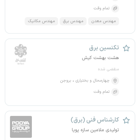
تمام وقت
مهندس معدن
مهندس برق
مهندس مکانیک
تکنسین برق
هشت بهشت کیش
منقضی شده
چهارمحال و بختیاری
بروجن
تمام وقت
کارشناس فنی (برق)
تولیدی ملامین سازه پویا