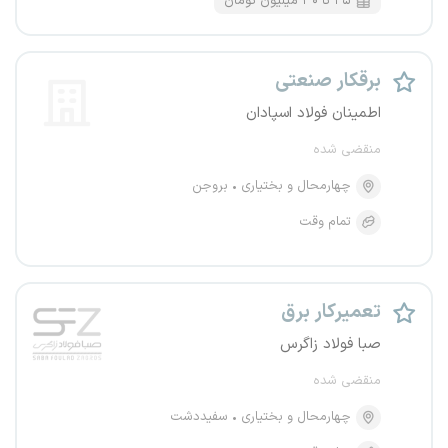
۲۵ تا ۳۰ میلیون تومان
برقکار صنعتی
اطمینان فولاد اسپادان
منقضی شده
چهارمحال و بختیاری
بروجن
تمام وقت
تعمیرکار برق
صبا فولاد زاگرس
منقضی شده
چهارمحال و بختیاری
سفیددشت