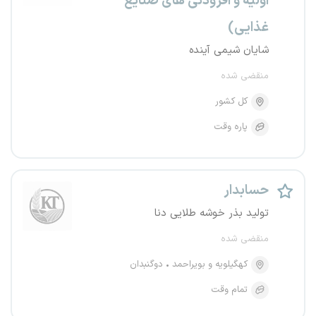
اولیه و افزودنی های صنایع
غذایی)
شایان شیمی آینده
منقضی شده
کل کشور
پاره وقت
حسابدار
تولید بذر خوشه طلایی دنا
منقضی شده
کهگیلویه و بویراحمد
دوگنبدان
تمام وقت