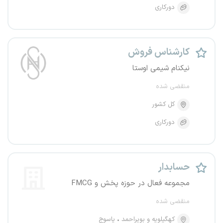
دورکاری
کارشناس فروش
نیکنام شیمی اوستا
منقضی شده
کل کشور
دورکاری
حسابدار
مجموعه فعال در حوزه پخش و FMCG
منقضی شده
کهگیلویه و بویراحمد
یاسوج