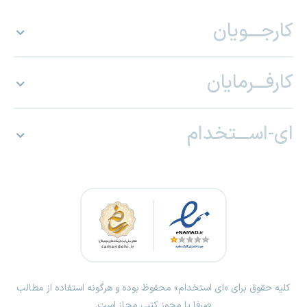
کارجـــویان
کارفـــرمایان
ای-اســـتخدام
کلیه حقوق برای «ای استخدام» محفوظ بوده و هرگونه استفاده از مطالب
صرفا با مجوز کتبی مجاز است.