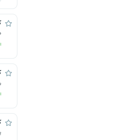
قزوین
ک
قم
م
لرستان
ا
مازندران
مرکزی
ک
ر
مشهد
ا
هرمزگان
همدان
ک
چهارمحال و بختیاری
پ