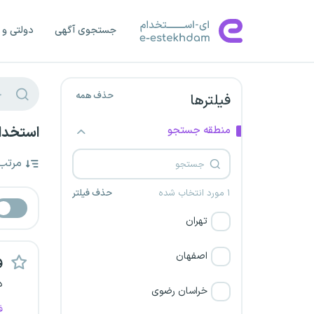
جستجوی آگهی
دولتی و 
حذف همه
فیلترها
منطقه جستجو
استخدام
مرتب
۱ مورد انتخاب شده
حذف فیلتر
تهران
اصفهان
و
د
خراسان رضوی
ف