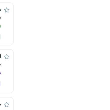
یزد
م
م
خارج از کشور
ا
اس
پ
ف
م