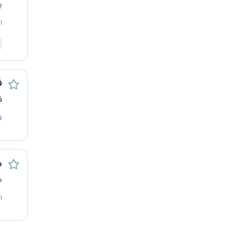
ی
ا
ف
ف
ف
م
م
ا