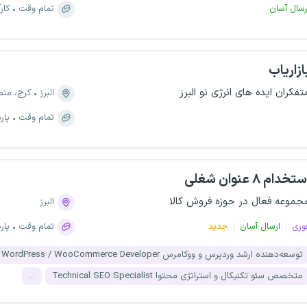
رسال آسان
تمام وقت
کار
ازاریاب
تفکران ایده های انرژی نو البرز
البرز
کرج، منطقه ۱، 
تمام وقت
پار
تخدام ۸ عنوان شغلی
جموعه فعال در حوزه فروش کالا
البرز
وری
ارسال آسان
جدید
تمام وقت
پار
توسعه‌دهنده ارشد وردپرس و ووکامرس Senior WordPress / WooCommerce Developer
متخصص سئو تکنیکال و استراتژی محتوا Technical SEO Specialist
...