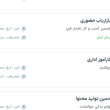
ازاریاب حضوری
استین کسب و کار نامدار البرز
البرز
کرج، منطقه ۹، کوی کارم
رسال آسان
تمام وقت
پار
ارآموز اداری
یزاشید
البرز
کرج، منطقه ۵، مهرو
تمام وقت
کار
دمین تولید محتوا
وازم یدکی جوانبخت
البرز
کرج، منطقه ۸، با