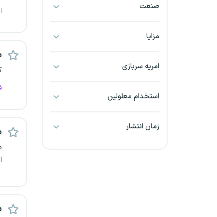
صنعت
بجنورد
ا
بندرعباس
مزایا
م
بوشهر
امریه سربازی
ک
بیرجند
ف
استخدام معلولین
تبریز
زمان انتشار
م
خراسان جنوبی
م
خراسان شمالی
ا
خرم آباد
خوزستان
د