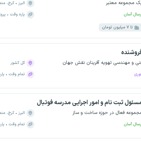
ک مجموعه معتبر
البرز
کرج، منطقه ۹، کوی اص
رسال آسان
پاره وقت
پروژ
تا ۷ میلیون تومان
روشنده
نی و مهندسی تهویه آفرینان نقش جهان
کل کشور
وری
تمام وقت
پار
سئول ثبت‌ نام و امور اجرایی مدرسه فوتبال
جموعه فعال در حوزه ساخت و ساز
البرز
کرج، منطقه ۴، فاز 
رسال آسان
تمام وقت
پار