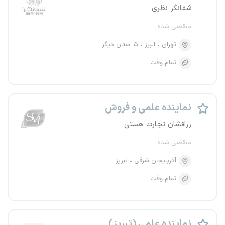
شفانگر نظری
منقضی شده
تهران
البرز
۵ استان دیگر
تمام وقت
نماینده علمی و فروش
زرافشان تجارت هستی
منقضی شده
آذربایجان شرقی
تبریز
تمام وقت
نماینده علمی (تبریز)