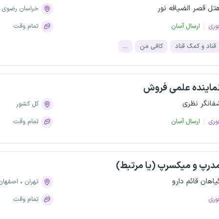
تل قصر الضیافه نور
خراسان رضوی
وری
ارسال آسان
تمام وقت
قناد و کمک قناد
کافی من
...
ماینده علمی فروش
فانگر نظری
کل کشور
وری
ارسال آسان
تمام وقت
درپ و میکسرپ (یا مرتبط)
یاهان قائم دارو
تهران
اصفهان
وری
تمام وقت