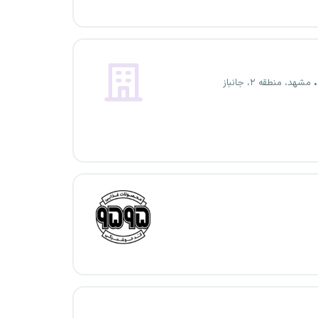
مشهد، منطقه ۲، جانباز