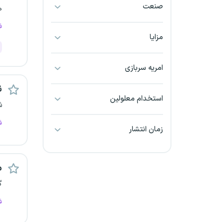
صنعت
ه
بجنورد
ف
بندرعباس
مزایا
بوشهر
امریه سربازی
بیرجند
ن
استخدام معلولین
ش
تبریز
ف
زمان انتشار
خراسان جنوبی
خراسان شمالی
م
خرم آباد
گ
ف
خوزستان