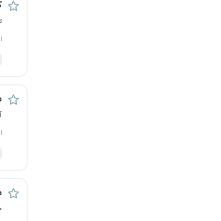
ک
کرج
ت
کردستان
ا
کرمان
کرمانشاه
د
کهگیلویه و بویراحمد
آ
ا
گرگان
گلستان
گیلان
د
خ
یاسوج