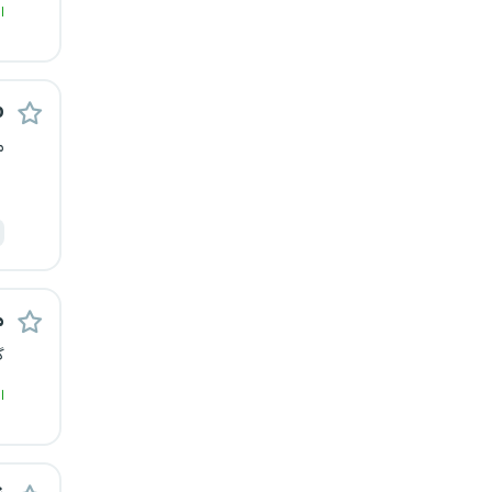
ا
یزد
خارج از کشور
p
م
م
گ
ا