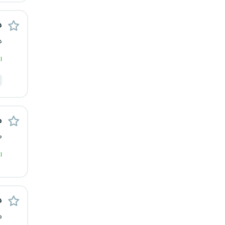
رشت
د
زاهدان
د
ا
زنجان
ساری
سمنان
م
سنندج
ص
ا
سیستان و بلوچستان
شهرکرد
د
شیراز
م