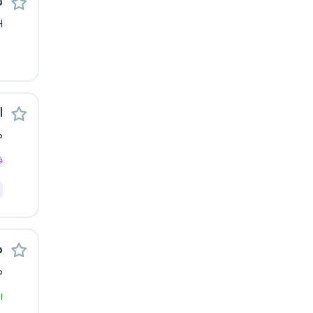
ن
H
اس
م
ف
م
م
ا