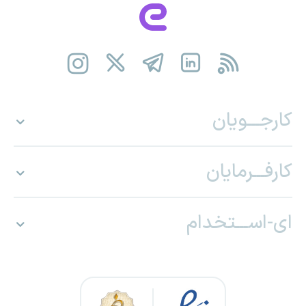
کارجـــویان
کارفـــرمایان
ای-اســـتخدام