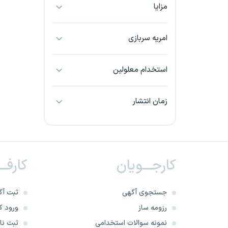
مزایا
بجنورد
بندرعباس
امریه سربازی
بوشهر
استخدام معلولین
بیرجند
زمان انتشار
تبریز
خراسان جنوبی
کارجـــویان
کارفــ
خراسان شمالی
خرم آباد
جستجوی آگهی
ثبت آگ
رزومه ساز
ورود کا
خوزستان
نمونه سوالات استخدامی
ثبت نام