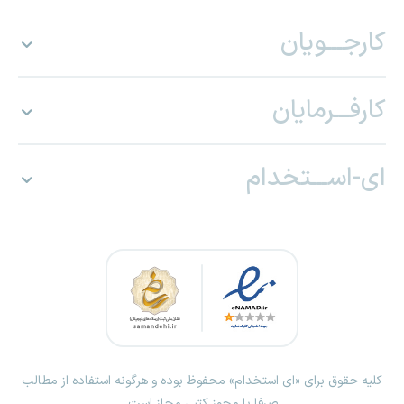
کارجـــویان
کارفـــرمایان
ای-اســـتخدام
کلیه حقوق برای «ای استخدام» محفوظ بوده و هرگونه استفاده از مطالب
صرفا با مجوز کتبی مجاز است.