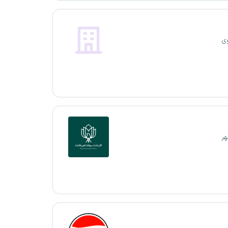
وی
هر