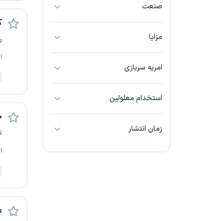
صنعت
بجنورد
ک
بندرعباس
مزایا
ر
ا
بوشهر
امریه سربازی
بیرجند
استخدام معلولین
تبریز
ح
زمان انتشار
ت
خراسان جنوبی
ا
خراسان شمالی
خرم آباد
خوزستان
ب