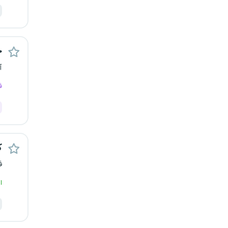
قزوین
قم
ح
لرستان
آ
ف
مازندران
مرکزی
مشهد
ک
ف
هرمزگان
ا
همدان
چهارمحال و بختیاری