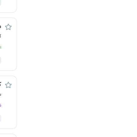
ب
آ
ا
ک
م
ف