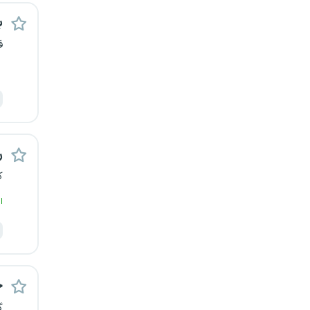
کرج
ب
ف
کردستان
کرمان
کرمانشاه
ر
کهگیلویه و بویراحمد
ک
گرگان
ا
گلستان
گیلان
ح
یاسوج
گ