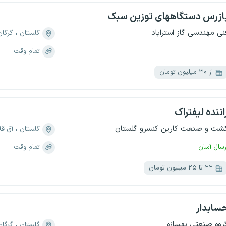
ازرس دستگاههای توزین سبک
نی مهندسی گاز استراباد
گلستان
گرگان
تمام وقت
از ۳۰ میلیون تومان
اننده لیفتراک
شت و صنعت کارین کنسرو گلستان
گلستان
آق قلا
رسال آسان
تمام وقت
۲۲ تا ۲۵ میلیون تومان
سابدار
روه صنعتی بهسازه
گلستان
گرگان