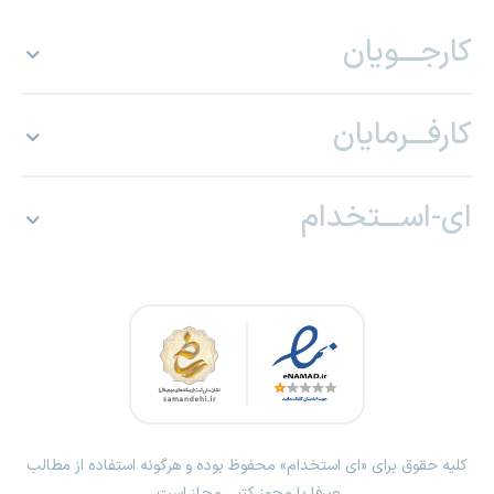
کارجـــویان
کارفـــرمایان
ای-اســـتخدام
کلیه حقوق برای «ای استخدام» محفوظ بوده و هرگونه استفاده از مطالب
صرفا با مجوز کتبی مجاز است.