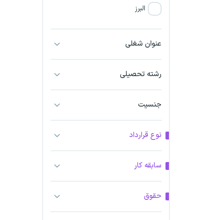
البرز
فارس
عنوان شغلی
آذربایجان شرقی
رشته تحصیلی
آذربایجان غربی
جنسیت
اراک
اردبیل
نوع قرارداد
ارومیه
سابقه کار
اهواز
حقوق
ایلام