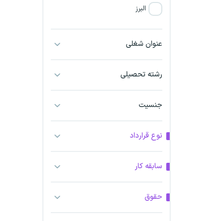
البرز
فارس
عنوان شغلی
آذربایجان شرقی
رشته تحصیلی
آذربایجان غربی
جنسیت
اراک
اردبیل
نوع قرارداد
ارومیه
سابقه کار
اهواز
حقوق
ایلام