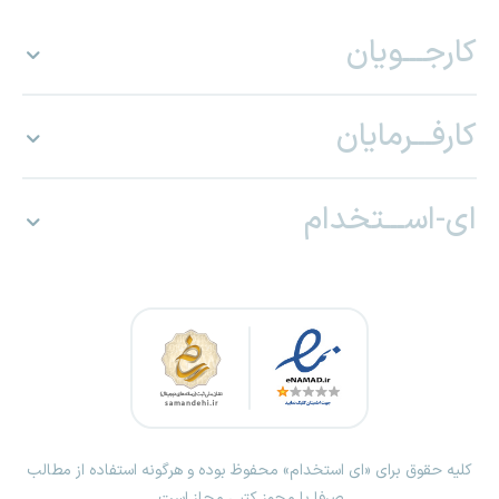
کارجـــویان
کارفـــرمایان
ای-اســـتخدام
کلیه حقوق برای «ای استخدام» محفوظ بوده و هرگونه استفاده از مطالب
صرفا با مجوز کتبی مجاز است.