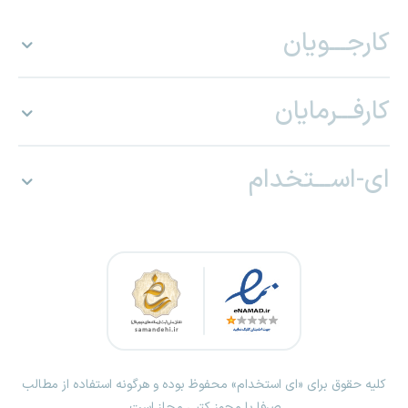
کارجـــویان
کارفـــرمایان
ای-اســـتخدام
کلیه حقوق برای «ای استخدام» محفوظ بوده و هرگونه استفاده از مطالب
صرفا با مجوز کتبی مجاز است.