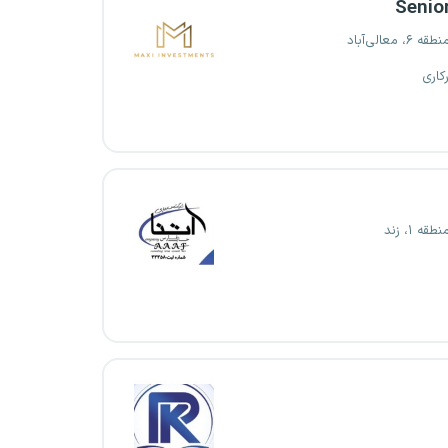
Senio
، معالی‌آباد
کاری
قه ۱، زند