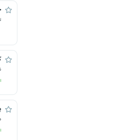
یزد
ح
ت
خارج از کشور
ک
ن
ا
پ
م
ا