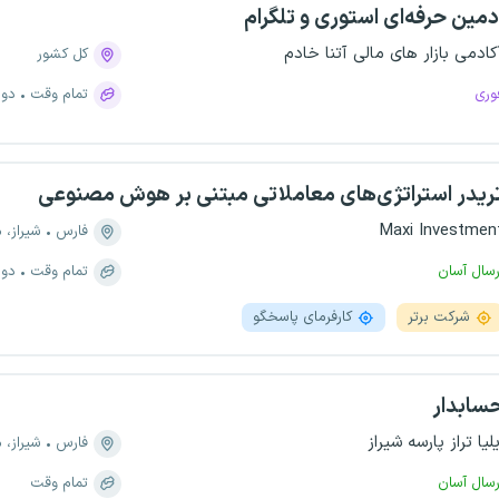
دمین حرفه‌ای استوری و تلگرام
کادمی بازار های مالی آتنا خادم
کل کشور
وری
تمام وقت
دور
ریدر استراتژی‌های معاملاتی مبتنی بر هوش مصنوعی
Maxi Investmen
فارس
شیراز، منطقه ۶
رسال آسان
تمام وقت
دور
شرکت برتر
کارفرمای پاسخگو
سابدار
یلیا تراز پارسه شیراز
فارس
شیراز، منطقه 
رسال آسان
تمام وقت