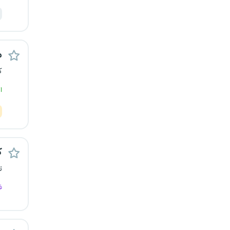
رشت
زاهدان
م
زنجان
ک
ساری
ا
سمنان
سنندج
ک
سیستان و بلوچستان
ت
ف
شهرکرد
شیراز