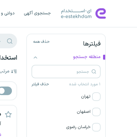
جستجوی آگهی
دولتی و 
حذف همه
فیلترها
منطقه جستجو
استخدا
مرتب
۱ مورد انتخاب شده
حذف فیلتر
تهران
اصفهان
م
آ
خراسان رضوی
ف