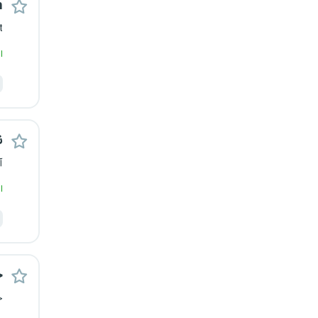
n
قزوین
t
قم
ا
لرستان
مازندران
ن
مرکزی
آ
ا
مشهد
هرمزگان
همدان
ح
ح
چهارمحال و بختیاری