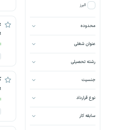
البرز
فارس
c
محدوده
t
آذربایجان شرقی
عنوان شغلی
ا
آذربایجان غربی
رشته تحصیلی
اراک
اردبیل
ک
جنسیت
t
ارومیه
نوع قرارداد
ا
اهواز
سابقه کار
ایلام