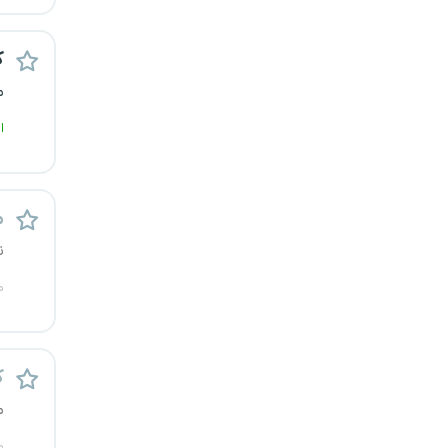
ک
م
ا
م
ن
م
ک
م
م